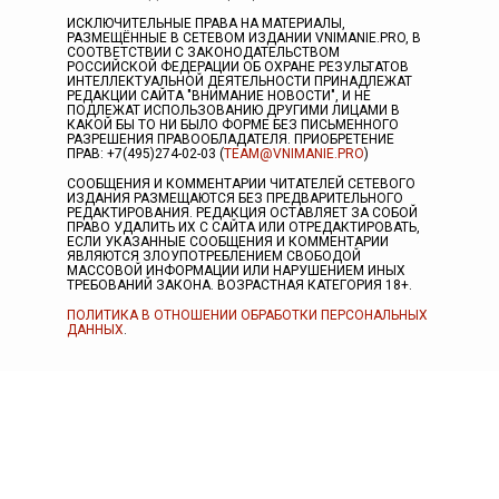
ИСКЛЮЧИТЕЛЬНЫЕ ПРАВА НА МАТЕРИАЛЫ,
РАЗМЕЩЁННЫЕ В СЕТЕВОМ ИЗДАНИИ VNIMANIE.PRO, В
СООТВЕТСТВИИ С ЗАКОНОДАТЕЛЬСТВОМ
РОССИЙСКОЙ ФЕДЕРАЦИИ ОБ ОХРАНЕ РЕЗУЛЬТАТОВ
ИНТЕЛЛЕКТУАЛЬНОЙ ДЕЯТЕЛЬНОСТИ ПРИНАДЛЕЖАТ
РЕДАКЦИИ САЙТА "ВНИМАНИЕ НОВОСТИ", И НЕ
ПОДЛЕЖАТ ИСПОЛЬЗОВАНИЮ ДРУГИМИ ЛИЦАМИ В
КАКОЙ БЫ ТО НИ БЫЛО ФОРМЕ БЕЗ ПИСЬМЕННОГО
РАЗРЕШЕНИЯ ПРАВООБЛАДАТЕЛЯ. ПРИОБРЕТЕНИЕ
ПРАВ: +7(495)274-02-03 (
TEAM@VNIMANIE.PRO
)
СООБЩЕНИЯ И КОММЕНТАРИИ ЧИТАТЕЛЕЙ СЕТЕВОГО
ИЗДАНИЯ РАЗМЕЩАЮТСЯ БЕЗ ПРЕДВАРИТЕЛЬНОГО
РЕДАКТИРОВАНИЯ. РЕДАКЦИЯ ОСТАВЛЯЕТ ЗА СОБОЙ
ПРАВО УДАЛИТЬ ИХ С САЙТА ИЛИ ОТРЕДАКТИРОВАТЬ,
ЕСЛИ УКАЗАННЫЕ СООБЩЕНИЯ И КОММЕНТАРИИ
ЯВЛЯЮТСЯ ЗЛОУПОТРЕБЛЕНИЕМ СВОБОДОЙ
МАССОВОЙ ИНФОРМАЦИИ ИЛИ НАРУШЕНИЕМ ИНЫХ
ТРЕБОВАНИЙ ЗАКОНА. ВОЗРАСТНАЯ КАТЕГОРИЯ 18+.
ПОЛИТИКА В ОТНОШЕНИИ ОБРАБОТКИ ПЕРСОНАЛЬНЫХ
ДАННЫХ
.