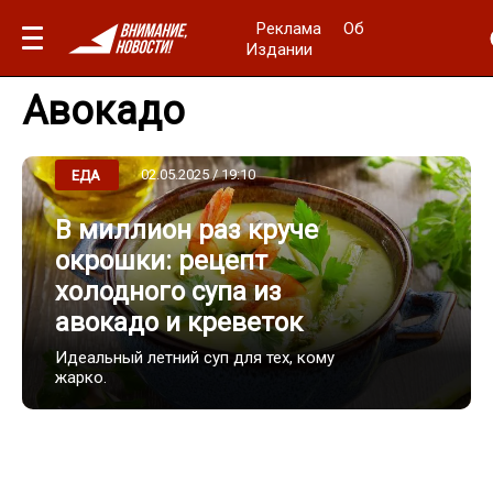
Реклама
Об
Издании
Авокадо
02.05.2025 / 19:10
ЕДА
В миллион раз круче
окрошки: рецепт
холодного супа из
авокадо и креветок
Идеальный летний суп для тех, кому
жарко.