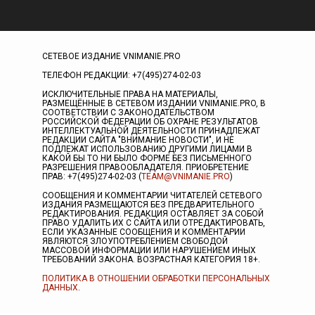
СЕТЕВОЕ ИЗДАНИЕ VNIMANIE.PRO
ТЕЛЕФОН РЕДАКЦИИ: +7(495)274-02-03
ИСКЛЮЧИТЕЛЬНЫЕ ПРАВА НА МАТЕРИАЛЫ,
РАЗМЕЩЁННЫЕ В СЕТЕВОМ ИЗДАНИИ VNIMANIE.PRO, В
СООТВЕТСТВИИ С ЗАКОНОДАТЕЛЬСТВОМ
РОССИЙСКОЙ ФЕДЕРАЦИИ ОБ ОХРАНЕ РЕЗУЛЬТАТОВ
ИНТЕЛЛЕКТУАЛЬНОЙ ДЕЯТЕЛЬНОСТИ ПРИНАДЛЕЖАТ
РЕДАКЦИИ САЙТА "ВНИМАНИЕ НОВОСТИ", И НЕ
ПОДЛЕЖАТ ИСПОЛЬЗОВАНИЮ ДРУГИМИ ЛИЦАМИ В
КАКОЙ БЫ ТО НИ БЫЛО ФОРМЕ БЕЗ ПИСЬМЕННОГО
РАЗРЕШЕНИЯ ПРАВООБЛАДАТЕЛЯ. ПРИОБРЕТЕНИЕ
ПРАВ: +7(495)274-02-03 (
TEAM@VNIMANIE.PRO
)
СООБЩЕНИЯ И КОММЕНТАРИИ ЧИТАТЕЛЕЙ СЕТЕВОГО
ИЗДАНИЯ РАЗМЕЩАЮТСЯ БЕЗ ПРЕДВАРИТЕЛЬНОГО
РЕДАКТИРОВАНИЯ. РЕДАКЦИЯ ОСТАВЛЯЕТ ЗА СОБОЙ
ПРАВО УДАЛИТЬ ИХ С САЙТА ИЛИ ОТРЕДАКТИРОВАТЬ,
ЕСЛИ УКАЗАННЫЕ СООБЩЕНИЯ И КОММЕНТАРИИ
ЯВЛЯЮТСЯ ЗЛОУПОТРЕБЛЕНИЕМ СВОБОДОЙ
МАССОВОЙ ИНФОРМАЦИИ ИЛИ НАРУШЕНИЕМ ИНЫХ
ТРЕБОВАНИЙ ЗАКОНА. ВОЗРАСТНАЯ КАТЕГОРИЯ 18+.
ПОЛИТИКА В ОТНОШЕНИИ ОБРАБОТКИ ПЕРСОНАЛЬНЫХ
ДАННЫХ
.