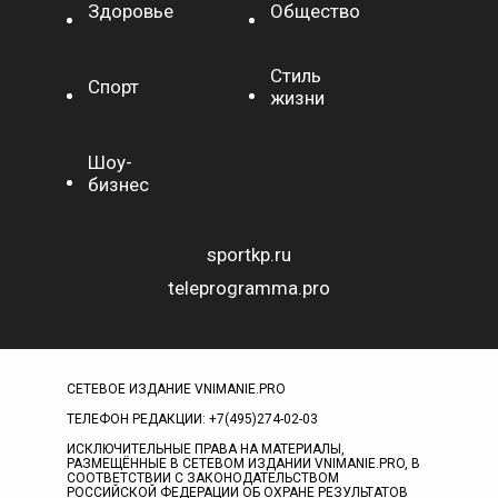
Здоровье
Общество
Стиль
Спорт
жизни
Шоу-
бизнес
sportkp.ru
teleprogramma.pro
СЕТЕВОЕ ИЗДАНИЕ VNIMANIE.PRO
ТЕЛЕФОН РЕДАКЦИИ: +7(495)274-02-03
ИСКЛЮЧИТЕЛЬНЫЕ ПРАВА НА МАТЕРИАЛЫ,
РАЗМЕЩЁННЫЕ В СЕТЕВОМ ИЗДАНИИ VNIMANIE.PRO, В
СООТВЕТСТВИИ С ЗАКОНОДАТЕЛЬСТВОМ
РОССИЙСКОЙ ФЕДЕРАЦИИ ОБ ОХРАНЕ РЕЗУЛЬТАТОВ