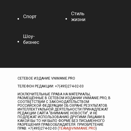
Стиль
Спорт
жизни
Шоу-
бизнес
СЕТЕВОЕ ИЗДАНИЕ VNIMANIE.PRO
ТЕЛЕФОН РЕДАКЦИИ: +7(495)274-02-03
ИСКЛЮЧИТЕЛЬНЫЕ ПРАВА НА МАТЕРИАЛЫ,
РАЗМЕЩЁННЫЕ В СЕТЕВОМ ИЗДАНИИ VNIMANIE.PRO, В
СООТВЕТСТВИИ С ЗАКОНОДАТЕЛЬСТВОМ
РОССИЙСКОЙ ФЕДЕРАЦИИ ОБ ОХРАНЕ РЕЗУЛЬТАТОВ
ИНТЕЛЛЕКТУАЛЬНОЙ ДЕЯТЕЛЬНОСТИ ПРИНАДЛЕЖАТ
РЕДАКЦИИ САЙТА "ВНИМАНИЕ НОВОСТИ", И НЕ
ПОДЛЕЖАТ ИСПОЛЬЗОВАНИЮ ДРУГИМИ ЛИЦАМИ В
КАКОЙ БЫ ТО НИ БЫЛО ФОРМЕ БЕЗ ПИСЬМЕННОГО
РАЗРЕШЕНИЯ ПРАВООБЛАДАТЕЛЯ. ПРИОБРЕТЕНИЕ
ПРАВ: +7(495)274-02-03 (
TEAM@VNIMANIE.PRO
)