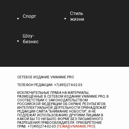
Стиль
Спорт
жизни
Шоу-
бизнес
СЕТЕВОЕ ИЗДАНИЕ VNIMANIE.PRO
ТЕЛЕФОН РЕДАКЦИИ: +7(495)274-02-03
ИСКЛЮЧИТЕЛЬНЫЕ ПРАВА НА МАТЕРИАЛЫ,
РАЗМЕЩЁННЫЕ В СЕТЕВОМ ИЗДАНИИ VNIMANIE.PRO, В
СООТВЕТСТВИИ С ЗАКОНОДАТЕЛЬСТВОМ
РОССИЙСКОЙ ФЕДЕРАЦИИ ОБ ОХРАНЕ РЕЗУЛЬТАТОВ
ИНТЕЛЛЕКТУАЛЬНОЙ ДЕЯТЕЛЬНОСТИ ПРИНАДЛЕЖАТ
РЕДАКЦИИ САЙТА "ВНИМАНИЕ НОВОСТИ", И НЕ
ПОДЛЕЖАТ ИСПОЛЬЗОВАНИЮ ДРУГИМИ ЛИЦАМИ В
КАКОЙ БЫ ТО НИ БЫЛО ФОРМЕ БЕЗ ПИСЬМЕННОГО
РАЗРЕШЕНИЯ ПРАВООБЛАДАТЕЛЯ. ПРИОБРЕТЕНИЕ
ПРАВ: +7(495)274-02-03 (
TEAM@VNIMANIE.PRO
)