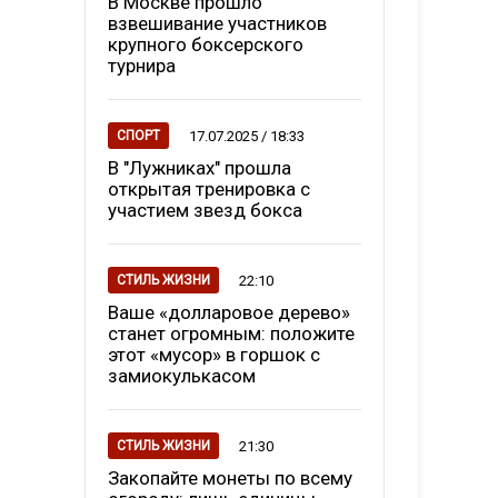
В Москве прошло
взвешивание участников
крупного боксерского
турнира
17.07.2025 / 18:33
СПОРТ
В "Лужниках" прошла
открытая тренировка с
участием звезд бокса
22:10
СТИЛЬ ЖИЗНИ
Ваше «долларовое дерево»
станет огромным: положите
этот «мусор» в горшок с
замиокулькасом
21:30
СТИЛЬ ЖИЗНИ
Закопайте монеты по всему