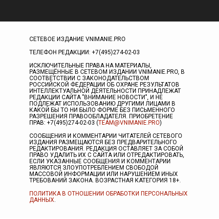
СЕТЕВОЕ ИЗДАНИЕ VNIMANIE.PRO
ТЕЛЕФОН РЕДАКЦИИ: +7(495)274-02-03
ИСКЛЮЧИТЕЛЬНЫЕ ПРАВА НА МАТЕРИАЛЫ,
РАЗМЕЩЁННЫЕ В СЕТЕВОМ ИЗДАНИИ VNIMANIE.PRO, В
СООТВЕТСТВИИ С ЗАКОНОДАТЕЛЬСТВОМ
РОССИЙСКОЙ ФЕДЕРАЦИИ ОБ ОХРАНЕ РЕЗУЛЬТАТОВ
ИНТЕЛЛЕКТУАЛЬНОЙ ДЕЯТЕЛЬНОСТИ ПРИНАДЛЕЖАТ
РЕДАКЦИИ САЙТА "ВНИМАНИЕ НОВОСТИ", И НЕ
ПОДЛЕЖАТ ИСПОЛЬЗОВАНИЮ ДРУГИМИ ЛИЦАМИ В
КАКОЙ БЫ ТО НИ БЫЛО ФОРМЕ БЕЗ ПИСЬМЕННОГО
РАЗРЕШЕНИЯ ПРАВООБЛАДАТЕЛЯ. ПРИОБРЕТЕНИЕ
ПРАВ: +7(495)274-02-03 (
TEAM@VNIMANIE.PRO
)
СООБЩЕНИЯ И КОММЕНТАРИИ ЧИТАТЕЛЕЙ СЕТЕВОГО
ИЗДАНИЯ РАЗМЕЩАЮТСЯ БЕЗ ПРЕДВАРИТЕЛЬНОГО
РЕДАКТИРОВАНИЯ. РЕДАКЦИЯ ОСТАВЛЯЕТ ЗА СОБОЙ
ПРАВО УДАЛИТЬ ИХ С САЙТА ИЛИ ОТРЕДАКТИРОВАТЬ,
ЕСЛИ УКАЗАННЫЕ СООБЩЕНИЯ И КОММЕНТАРИИ
ЯВЛЯЮТСЯ ЗЛОУПОТРЕБЛЕНИЕМ СВОБОДОЙ
МАССОВОЙ ИНФОРМАЦИИ ИЛИ НАРУШЕНИЕМ ИНЫХ
ТРЕБОВАНИЙ ЗАКОНА. ВОЗРАСТНАЯ КАТЕГОРИЯ 18+.
ПОЛИТИКА В ОТНОШЕНИИ ОБРАБОТКИ ПЕРСОНАЛЬНЫХ
ДАННЫХ
.