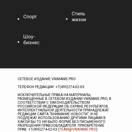
Стиль
Спорт
жизни
Шоу-
бизнес
СЕТЕВОЕ ИЗДАНИЕ VNIMANIE.PRO
ТЕЛЕФОН РЕДАКЦИИ: +7(495)274-02-03
ИСКЛЮЧИТЕЛЬНЫЕ ПРАВА НА МАТЕРИАЛЫ,
РАЗМЕЩЁННЫЕ В СЕТЕВОМ ИЗДАНИИ VNIMANIE.PRO, В
СООТВЕТСТВИИ С ЗАКОНОДАТЕЛЬСТВОМ
РОССИЙСКОЙ ФЕДЕРАЦИИ ОБ ОХРАНЕ РЕЗУЛЬТАТОВ
ИНТЕЛЛЕКТУАЛЬНОЙ ДЕЯТЕЛЬНОСТИ ПРИНАДЛЕЖАТ
РЕДАКЦИИ САЙТА "ВНИМАНИЕ НОВОСТИ", И НЕ
ПОДЛЕЖАТ ИСПОЛЬЗОВАНИЮ ДРУГИМИ ЛИЦАМИ В
КАКОЙ БЫ ТО НИ БЫЛО ФОРМЕ БЕЗ ПИСЬМЕННОГО
РАЗРЕШЕНИЯ ПРАВООБЛАДАТЕЛЯ. ПРИОБРЕТЕНИЕ
ПРАВ: +7(495)274-02-03 (
TEAM@VNIMANIE.PRO
)