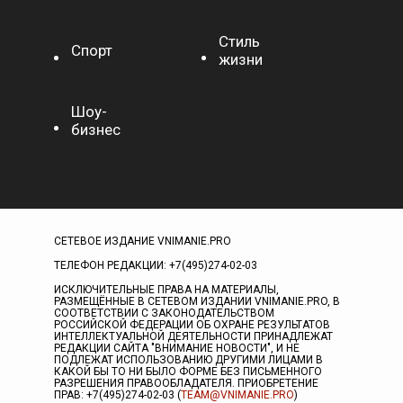
Стиль
Спорт
жизни
Шоу-
бизнес
СЕТЕВОЕ ИЗДАНИЕ VNIMANIE.PRO
ТЕЛЕФОН РЕДАКЦИИ: +7(495)274-02-03
ИСКЛЮЧИТЕЛЬНЫЕ ПРАВА НА МАТЕРИАЛЫ,
РАЗМЕЩЁННЫЕ В СЕТЕВОМ ИЗДАНИИ VNIMANIE.PRO, В
СООТВЕТСТВИИ С ЗАКОНОДАТЕЛЬСТВОМ
РОССИЙСКОЙ ФЕДЕРАЦИИ ОБ ОХРАНЕ РЕЗУЛЬТАТОВ
ИНТЕЛЛЕКТУАЛЬНОЙ ДЕЯТЕЛЬНОСТИ ПРИНАДЛЕЖАТ
РЕДАКЦИИ САЙТА "ВНИМАНИЕ НОВОСТИ", И НЕ
ПОДЛЕЖАТ ИСПОЛЬЗОВАНИЮ ДРУГИМИ ЛИЦАМИ В
КАКОЙ БЫ ТО НИ БЫЛО ФОРМЕ БЕЗ ПИСЬМЕННОГО
РАЗРЕШЕНИЯ ПРАВООБЛАДАТЕЛЯ. ПРИОБРЕТЕНИЕ
ПРАВ: +7(495)274-02-03 (
TEAM@VNIMANIE.PRO
)