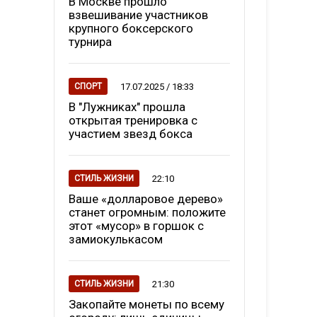
В Москве прошло
взвешивание участников
крупного боксерского
турнира
17.07.2025 / 18:33
СПОРТ
В "Лужниках" прошла
открытая тренировка с
участием звезд бокса
22:10
СТИЛЬ ЖИЗНИ
Ваше «долларовое дерево»
станет огромным: положите
этот «мусор» в горшок с
замиокулькасом
21:30
СТИЛЬ ЖИЗНИ
Закопайте монеты по всему