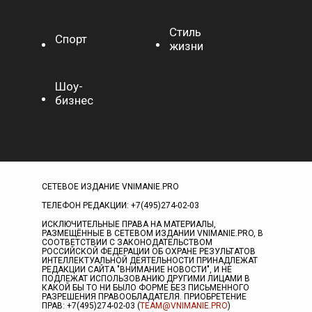
Стиль
Спорт
жизни
Шоу-
бизнес
СЕТЕВОЕ ИЗДАНИЕ VNIMANIE.PRO
ТЕЛЕФОН РЕДАКЦИИ: +7(495)274-02-03
ИСКЛЮЧИТЕЛЬНЫЕ ПРАВА НА МАТЕРИАЛЫ,
РАЗМЕЩЁННЫЕ В СЕТЕВОМ ИЗДАНИИ VNIMANIE.PRO, В
СООТВЕТСТВИИ С ЗАКОНОДАТЕЛЬСТВОМ
РОССИЙСКОЙ ФЕДЕРАЦИИ ОБ ОХРАНЕ РЕЗУЛЬТАТОВ
ИНТЕЛЛЕКТУАЛЬНОЙ ДЕЯТЕЛЬНОСТИ ПРИНАДЛЕЖАТ
РЕДАКЦИИ САЙТА "ВНИМАНИЕ НОВОСТИ", И НЕ
ПОДЛЕЖАТ ИСПОЛЬЗОВАНИЮ ДРУГИМИ ЛИЦАМИ В
КАКОЙ БЫ ТО НИ БЫЛО ФОРМЕ БЕЗ ПИСЬМЕННОГО
РАЗРЕШЕНИЯ ПРАВООБЛАДАТЕЛЯ. ПРИОБРЕТЕНИЕ
ПРАВ: +7(495)274-02-03 (
TEAM@VNIMANIE.PRO
)