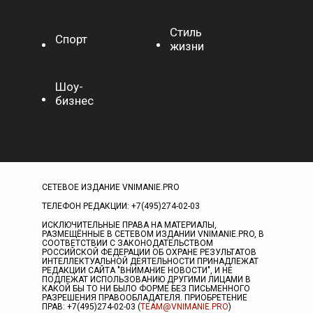
Стиль
Спорт
жизни
Шоу-
бизнес
СЕТЕВОЕ ИЗДАНИЕ VNIMANIE.PRO
ТЕЛЕФОН РЕДАКЦИИ: +7(495)274-02-03
ИСКЛЮЧИТЕЛЬНЫЕ ПРАВА НА МАТЕРИАЛЫ,
РАЗМЕЩЁННЫЕ В СЕТЕВОМ ИЗДАНИИ VNIMANIE.PRO, В
СООТВЕТСТВИИ С ЗАКОНОДАТЕЛЬСТВОМ
РОССИЙСКОЙ ФЕДЕРАЦИИ ОБ ОХРАНЕ РЕЗУЛЬТАТОВ
ИНТЕЛЛЕКТУАЛЬНОЙ ДЕЯТЕЛЬНОСТИ ПРИНАДЛЕЖАТ
РЕДАКЦИИ САЙТА "ВНИМАНИЕ НОВОСТИ", И НЕ
ПОДЛЕЖАТ ИСПОЛЬЗОВАНИЮ ДРУГИМИ ЛИЦАМИ В
КАКОЙ БЫ ТО НИ БЫЛО ФОРМЕ БЕЗ ПИСЬМЕННОГО
РАЗРЕШЕНИЯ ПРАВООБЛАДАТЕЛЯ. ПРИОБРЕТЕНИЕ
ПРАВ: +7(495)274-02-03 (
TEAM@VNIMANIE.PRO
)