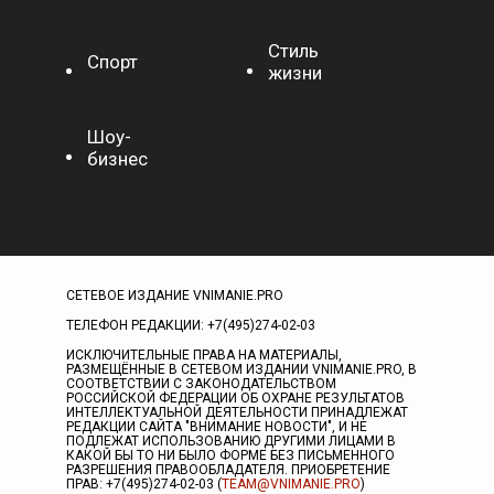
Стиль
Спорт
жизни
Шоу-
бизнес
СЕТЕВОЕ ИЗДАНИЕ VNIMANIE.PRO
ТЕЛЕФОН РЕДАКЦИИ: +7(495)274-02-03
ИСКЛЮЧИТЕЛЬНЫЕ ПРАВА НА МАТЕРИАЛЫ,
РАЗМЕЩЁННЫЕ В СЕТЕВОМ ИЗДАНИИ VNIMANIE.PRO, В
СООТВЕТСТВИИ С ЗАКОНОДАТЕЛЬСТВОМ
РОССИЙСКОЙ ФЕДЕРАЦИИ ОБ ОХРАНЕ РЕЗУЛЬТАТОВ
ИНТЕЛЛЕКТУАЛЬНОЙ ДЕЯТЕЛЬНОСТИ ПРИНАДЛЕЖАТ
РЕДАКЦИИ САЙТА "ВНИМАНИЕ НОВОСТИ", И НЕ
ПОДЛЕЖАТ ИСПОЛЬЗОВАНИЮ ДРУГИМИ ЛИЦАМИ В
КАКОЙ БЫ ТО НИ БЫЛО ФОРМЕ БЕЗ ПИСЬМЕННОГО
РАЗРЕШЕНИЯ ПРАВООБЛАДАТЕЛЯ. ПРИОБРЕТЕНИЕ
ПРАВ: +7(495)274-02-03 (
TEAM@VNIMANIE.PRO
)