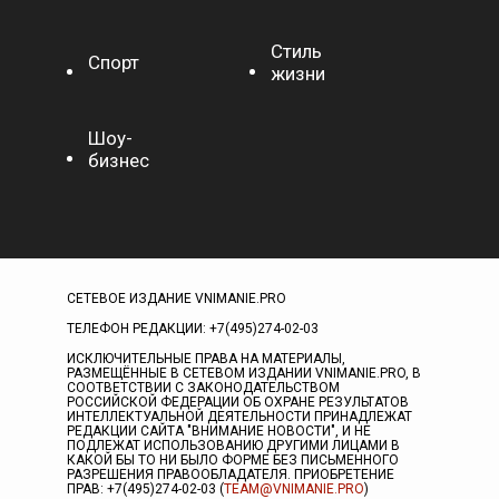
Стиль
Спорт
жизни
Шоу-
бизнес
СЕТЕВОЕ ИЗДАНИЕ VNIMANIE.PRO
ТЕЛЕФОН РЕДАКЦИИ: +7(495)274-02-03
ИСКЛЮЧИТЕЛЬНЫЕ ПРАВА НА МАТЕРИАЛЫ,
РАЗМЕЩЁННЫЕ В СЕТЕВОМ ИЗДАНИИ VNIMANIE.PRO, В
СООТВЕТСТВИИ С ЗАКОНОДАТЕЛЬСТВОМ
РОССИЙСКОЙ ФЕДЕРАЦИИ ОБ ОХРАНЕ РЕЗУЛЬТАТОВ
ИНТЕЛЛЕКТУАЛЬНОЙ ДЕЯТЕЛЬНОСТИ ПРИНАДЛЕЖАТ
РЕДАКЦИИ САЙТА "ВНИМАНИЕ НОВОСТИ", И НЕ
ПОДЛЕЖАТ ИСПОЛЬЗОВАНИЮ ДРУГИМИ ЛИЦАМИ В
КАКОЙ БЫ ТО НИ БЫЛО ФОРМЕ БЕЗ ПИСЬМЕННОГО
РАЗРЕШЕНИЯ ПРАВООБЛАДАТЕЛЯ. ПРИОБРЕТЕНИЕ
ПРАВ: +7(495)274-02-03 (
TEAM@VNIMANIE.PRO
)