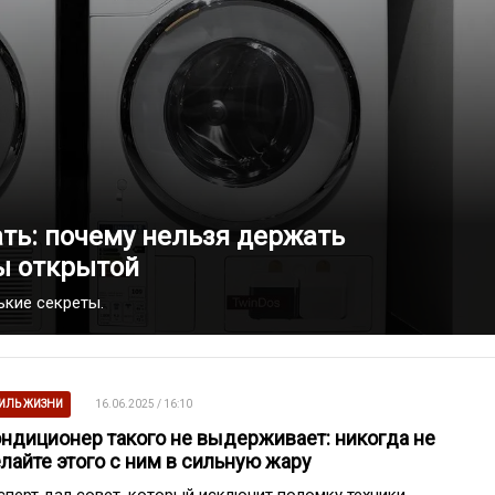
ть: почему нельзя держать
ы открытой
ькие секреты.
ИЛЬ ЖИЗНИ
16.06.2025 / 16:10
ндиционер такого не выдерживает: никогда не
лайте этого с ним в сильную жару
сперт дал совет, который исключит поломку техники.