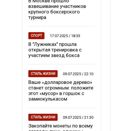
В Москве прошло
взвешивание участников
крупного боксерского
турнира
17.07.2025 / 18:33
СПОРТ
В "Лужниках" прошла
открытая тренировка с
участием звезд бокса
09.07.2025 / 22:10
СТИЛЬ ЖИЗНИ
Ваше «долларовое дерево»
станет огромным: положите
этот «мусор» в горшок с
замиокулькасом
09.07.2025 / 21:30
СТИЛЬ ЖИЗНИ
Закопайте монеты по всему