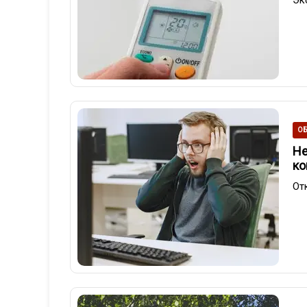
ОБ
Не
ко
От