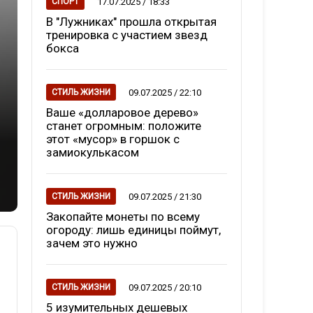
17.07.2025 / 18:33
СПОРТ
В "Лужниках" прошла открытая
тренировка с участием звезд
бокса
09.07.2025 / 22:10
СТИЛЬ ЖИЗНИ
Ваше «долларовое дерево»
станет огромным: положите
этот «мусор» в горшок с
замиокулькасом
09.07.2025 / 21:30
СТИЛЬ ЖИЗНИ
Закопайте монеты по всему
огороду: лишь единицы поймут,
зачем это нужно
09.07.2025 / 20:10
СТИЛЬ ЖИЗНИ
5 изумительных дешевых