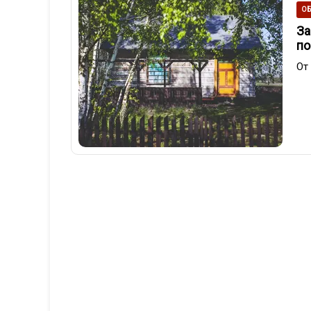
ОБ
За
по
От