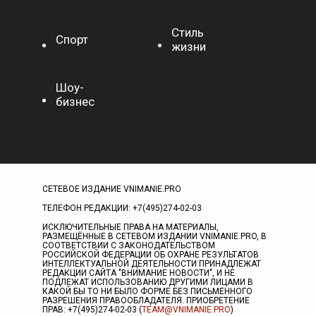
Стиль
Спорт
жизни
Шоу-
бизнес
СЕТЕВОЕ ИЗДАНИЕ VNIMANIE.PRO
ТЕЛЕФОН РЕДАКЦИИ: +7(495)274-02-03
ИСКЛЮЧИТЕЛЬНЫЕ ПРАВА НА МАТЕРИАЛЫ,
РАЗМЕЩЁННЫЕ В СЕТЕВОМ ИЗДАНИИ VNIMANIE.PRO, В
СООТВЕТСТВИИ С ЗАКОНОДАТЕЛЬСТВОМ
РОССИЙСКОЙ ФЕДЕРАЦИИ ОБ ОХРАНЕ РЕЗУЛЬТАТОВ
ИНТЕЛЛЕКТУАЛЬНОЙ ДЕЯТЕЛЬНОСТИ ПРИНАДЛЕЖАТ
РЕДАКЦИИ САЙТА "ВНИМАНИЕ НОВОСТИ", И НЕ
ПОДЛЕЖАТ ИСПОЛЬЗОВАНИЮ ДРУГИМИ ЛИЦАМИ В
КАКОЙ БЫ ТО НИ БЫЛО ФОРМЕ БЕЗ ПИСЬМЕННОГО
РАЗРЕШЕНИЯ ПРАВООБЛАДАТЕЛЯ. ПРИОБРЕТЕНИЕ
ПРАВ: +7(495)274-02-03 (
TEAM@VNIMANIE.PRO
)