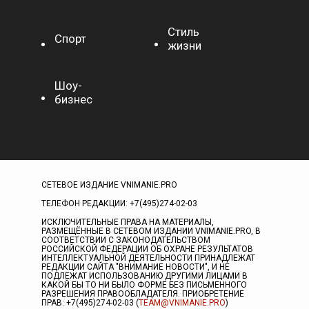
Стиль
Спорт
жизни
Шоу-
бизнес
СЕТЕВОЕ ИЗДАНИЕ VNIMANIE.PRO
ТЕЛЕФОН РЕДАКЦИИ: +7(495)274-02-03
ИСКЛЮЧИТЕЛЬНЫЕ ПРАВА НА МАТЕРИАЛЫ,
РАЗМЕЩЁННЫЕ В СЕТЕВОМ ИЗДАНИИ VNIMANIE.PRO, В
СООТВЕТСТВИИ С ЗАКОНОДАТЕЛЬСТВОМ
РОССИЙСКОЙ ФЕДЕРАЦИИ ОБ ОХРАНЕ РЕЗУЛЬТАТОВ
ИНТЕЛЛЕКТУАЛЬНОЙ ДЕЯТЕЛЬНОСТИ ПРИНАДЛЕЖАТ
РЕДАКЦИИ САЙТА "ВНИМАНИЕ НОВОСТИ", И НЕ
ПОДЛЕЖАТ ИСПОЛЬЗОВАНИЮ ДРУГИМИ ЛИЦАМИ В
КАКОЙ БЫ ТО НИ БЫЛО ФОРМЕ БЕЗ ПИСЬМЕННОГО
РАЗРЕШЕНИЯ ПРАВООБЛАДАТЕЛЯ. ПРИОБРЕТЕНИЕ
ПРАВ: +7(495)274-02-03 (
TEAM@VNIMANIE.PRO
)