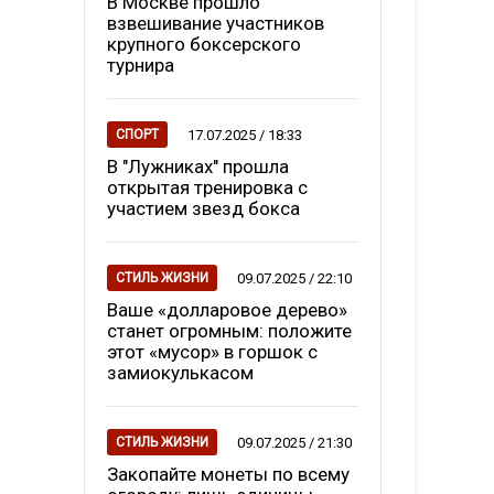
В Москве прошло
взвешивание участников
крупного боксерского
турнира
17.07.2025 / 18:33
СПОРТ
В "Лужниках" прошла
открытая тренировка с
участием звезд бокса
09.07.2025 / 22:10
СТИЛЬ ЖИЗНИ
Ваше «долларовое дерево»
станет огромным: положите
этот «мусор» в горшок с
замиокулькасом
09.07.2025 / 21:30
СТИЛЬ ЖИЗНИ
Закопайте монеты по всему