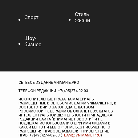
Стиль
Спорт
жизни
Шоу-
бизнес
СЕТЕВОЕ ИЗДАНИЕ VNIMANIE.PRO
ТЕЛЕФОН РЕДАКЦИИ: +7(495)274-02-03
ИСКЛЮЧИТЕЛЬНЫЕ ПРАВА НА МАТЕРИАЛЫ,
РАЗМЕЩЁННЫЕ В СЕТЕВОМ ИЗДАНИИ VNIMANIE.PRO, В
СООТВЕТСТВИИ С ЗАКОНОДАТЕЛЬСТВОМ
РОССИЙСКОЙ ФЕДЕРАЦИИ ОБ ОХРАНЕ РЕЗУЛЬТАТОВ
ИНТЕЛЛЕКТУАЛЬНОЙ ДЕЯТЕЛЬНОСТИ ПРИНАДЛЕЖАТ
РЕДАКЦИИ САЙТА "ВНИМАНИЕ НОВОСТИ", И НЕ
ПОДЛЕЖАТ ИСПОЛЬЗОВАНИЮ ДРУГИМИ ЛИЦАМИ В
КАКОЙ БЫ ТО НИ БЫЛО ФОРМЕ БЕЗ ПИСЬМЕННОГО
РАЗРЕШЕНИЯ ПРАВООБЛАДАТЕЛЯ. ПРИОБРЕТЕНИЕ
ПРАВ: +7(495)274-02-03 (
TEAM@VNIMANIE.PRO
)