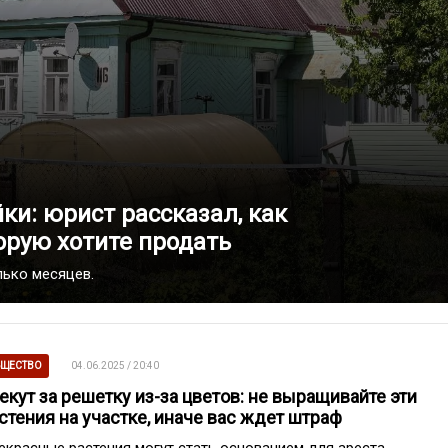
ки: юрист рассказал, как
торую хотите продать
лько месяцев.
ЩЕСТВО
04.06.2025 / 20:40
екут за решетку из-за цветов: не выращивайте эти
стения на участке, иначе вас ждет штраф
екрасные растения могут стать основанием для ареста.