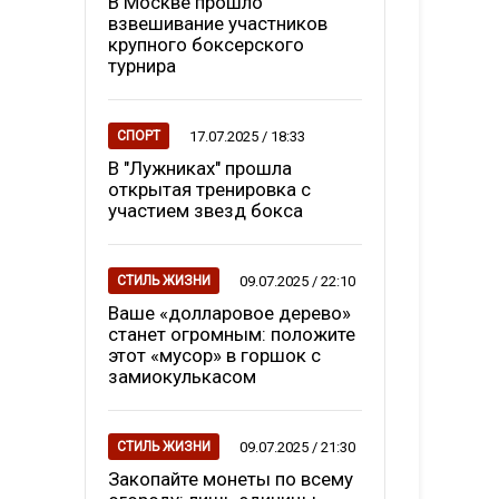
В Москве прошло
взвешивание участников
крупного боксерского
турнира
17.07.2025 / 18:33
СПОРТ
В "Лужниках" прошла
открытая тренировка с
участием звезд бокса
09.07.2025 / 22:10
СТИЛЬ ЖИЗНИ
Ваше «долларовое дерево»
станет огромным: положите
этот «мусор» в горшок с
замиокулькасом
09.07.2025 / 21:30
СТИЛЬ ЖИЗНИ
Закопайте монеты по всему