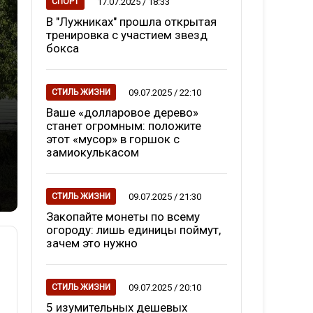
17.07.2025 / 18:33
СПОРТ
В "Лужниках" прошла открытая
тренировка с участием звезд
бокса
09.07.2025 / 22:10
СТИЛЬ ЖИЗНИ
Ваше «долларовое дерево»
станет огромным: положите
этот «мусор» в горшок с
замиокулькасом
09.07.2025 / 21:30
СТИЛЬ ЖИЗНИ
Закопайте монеты по всему
огороду: лишь единицы поймут,
зачем это нужно
09.07.2025 / 20:10
СТИЛЬ ЖИЗНИ
5 изумительных дешевых