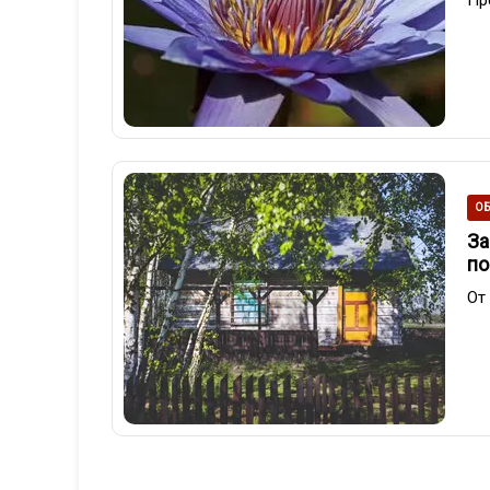
ОБ
За
по
От