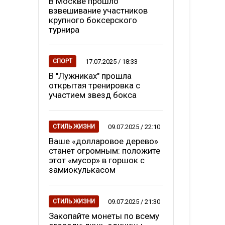
В Москве прошло
взвешивание участников
крупного боксерского
турнира
17.07.2025 / 18:33
СПОРТ
В "Лужниках" прошла
открытая тренировка с
участием звезд бокса
09.07.2025 / 22:10
СТИЛЬ ЖИЗНИ
Ваше «долларовое дерево»
станет огромным: положите
этот «мусор» в горшок с
замиокулькасом
09.07.2025 / 21:30
СТИЛЬ ЖИЗНИ
Закопайте монеты по всему