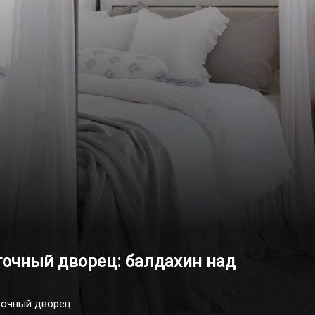
точный дворец: балдахин над
точный дворец.