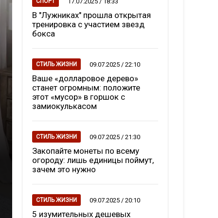
17.07.2025 / 18:33
СПОРТ
В "Лужниках" прошла открытая
тренировка с участием звезд
бокса
09.07.2025 / 22:10
СТИЛЬ ЖИЗНИ
Ваше «долларовое дерево»
станет огромным: положите
этот «мусор» в горшок с
замиокулькасом
09.07.2025 / 21:30
СТИЛЬ ЖИЗНИ
Закопайте монеты по всему
огороду: лишь единицы поймут,
зачем это нужно
09.07.2025 / 20:10
СТИЛЬ ЖИЗНИ
5 изумительных дешевых