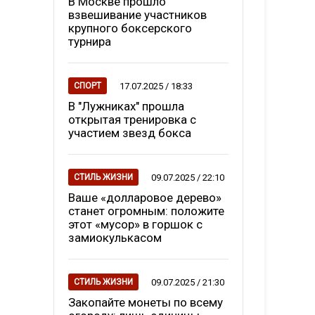
В Москве прошло
взвешивание участников
крупного боксерского
турнира
17.07.2025 / 18:33
СПОРТ
В "Лужниках" прошла
открытая тренировка с
участием звезд бокса
09.07.2025 / 22:10
СТИЛЬ ЖИЗНИ
Ваше «долларовое дерево»
станет огромным: положите
этот «мусор» в горшок с
замиокулькасом
09.07.2025 / 21:30
СТИЛЬ ЖИЗНИ
Закопайте монеты по всему