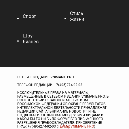
Стиль
Спорт
жизни
Шоу-
бизнес
СЕТЕВОЕ ИЗДАНИЕ VNIMANIE.PRO
ТЕЛЕФОН РЕДАКЦИИ: +7(495)274-02-03
ИСКЛЮЧИТЕЛЬНЫЕ ПРАВА НА МАТЕРИАЛЫ,
РАЗМЕЩЁННЫЕ В СЕТЕВОМ ИЗДАНИИ VNIMANIE.PRO, В
СООТВЕТСТВИИ С ЗАКОНОДАТЕЛЬСТВОМ
РОССИЙСКОЙ ФЕДЕРАЦИИ ОБ ОХРАНЕ РЕЗУЛЬТАТОВ
ИНТЕЛЛЕКТУАЛЬНОЙ ДЕЯТЕЛЬНОСТИ ПРИНАДЛЕЖАТ
РЕДАКЦИИ САЙТА "ВНИМАНИЕ НОВОСТИ", И НЕ
ПОДЛЕЖАТ ИСПОЛЬЗОВАНИЮ ДРУГИМИ ЛИЦАМИ В
КАКОЙ БЫ ТО НИ БЫЛО ФОРМЕ БЕЗ ПИСЬМЕННОГО
РАЗРЕШЕНИЯ ПРАВООБЛАДАТЕЛЯ. ПРИОБРЕТЕНИЕ
ПРАВ: +7(495)274-02-03 (
TEAM@VNIMANIE.PRO
)