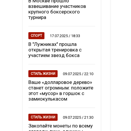
В Москве прошло
взвешивание участников
крупного боксерского
турнира
17.07.2025 / 18:33
СПОРТ
В "Лужниках" прошла
открытая тренировка с
участием звезд бокса
09.07.2025 / 22:10
СТИЛЬ ЖИЗНИ
Ваше «долларовое дерево»
станет огромным: положите
этот «мусор» в горшок с
замиокулькасом
09.07.2025 / 21:30
СТИЛЬ ЖИЗНИ
Закопайте монеты по всему