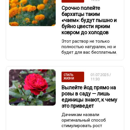
Срочно полейте
бархатцы таким
«чаем»: будут пышно и
буйно цвести ярким
ковром до холодов
Этот раствор не только
полностью натурален, но и
будет для вас бесплатным.
01.07.2025 /
СТИЛЬ
ЖИЗНИ
11:30
Вылейте йод прямо на
розы в саду — лишь
единицы знают, к чему
это приведет
Дачникам назвали
оригинальный способ
стимулировать рост