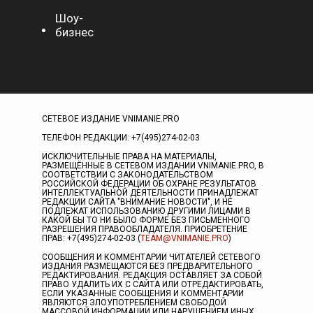
Шоу-
бизнес
СЕТЕВОЕ ИЗДАНИЕ VNIMANIE.PRO
ТЕЛЕФОН РЕДАКЦИИ: +7(495)274-02-03
ИСКЛЮЧИТЕЛЬНЫЕ ПРАВА НА МАТЕРИАЛЫ,
РАЗМЕЩЁННЫЕ В СЕТЕВОМ ИЗДАНИИ VNIMANIE.PRO, В
СООТВЕТСТВИИ С ЗАКОНОДАТЕЛЬСТВОМ
РОССИЙСКОЙ ФЕДЕРАЦИИ ОБ ОХРАНЕ РЕЗУЛЬТАТОВ
ИНТЕЛЛЕКТУАЛЬНОЙ ДЕЯТЕЛЬНОСТИ ПРИНАДЛЕЖАТ
РЕДАКЦИИ САЙТА "ВНИМАНИЕ НОВОСТИ", И НЕ
ПОДЛЕЖАТ ИСПОЛЬЗОВАНИЮ ДРУГИМИ ЛИЦАМИ В
КАКОЙ БЫ ТО НИ БЫЛО ФОРМЕ БЕЗ ПИСЬМЕННОГО
РАЗРЕШЕНИЯ ПРАВООБЛАДАТЕЛЯ. ПРИОБРЕТЕНИЕ
ПРАВ: +7(495)274-02-03 (
TEAM@VNIMANIE.PRO
)
СООБЩЕНИЯ И КОММЕНТАРИИ ЧИТАТЕЛЕЙ СЕТЕВОГО
ИЗДАНИЯ РАЗМЕЩАЮТСЯ БЕЗ ПРЕДВАРИТЕЛЬНОГО
РЕДАКТИРОВАНИЯ. РЕДАКЦИЯ ОСТАВЛЯЕТ ЗА СОБОЙ
ПРАВО УДАЛИТЬ ИХ С САЙТА ИЛИ ОТРЕДАКТИРОВАТЬ,
ЕСЛИ УКАЗАННЫЕ СООБЩЕНИЯ И КОММЕНТАРИИ
ЯВЛЯЮТСЯ ЗЛОУПОТРЕБЛЕНИЕМ СВОБОДОЙ
МАССОВОЙ ИНФОРМАЦИИ ИЛИ НАРУШЕНИЕМ ИНЫХ