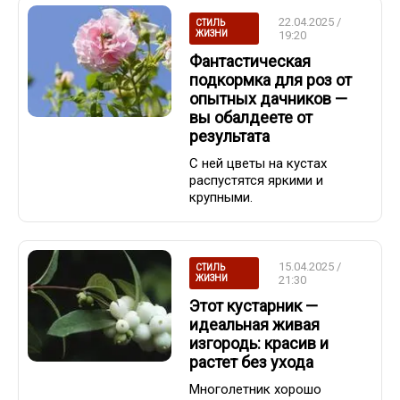
22.04.2025 /
СТИЛЬ
ЖИЗНИ
19:20
Фантастическая
подкормка для роз от
опытных дачников —
вы обалдеете от
результата
С ней цветы на кустах
распустятся яркими и
крупными.
15.04.2025 /
СТИЛЬ
ЖИЗНИ
21:30
Этот кустарник —
идеальная живая
изгородь: красив и
растет без ухода
Многолетник хорошо