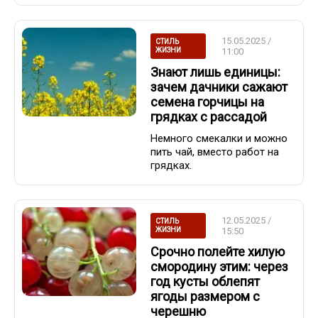
15.05.2025 /
СТИЛЬ
ЖИЗНИ
11:00
Знают лишь единицы:
зачем дачники сажают
семена горчицы на
грядках с рассадой
Немного смекалки и можно
пить чай, вместо работ на
грядках.
12.05.2025 /
СТИЛЬ
ЖИЗНИ
15:50
Срочно полейте хилую
смородину этим: через
год кусты облепят
ягоды размером с
черешню