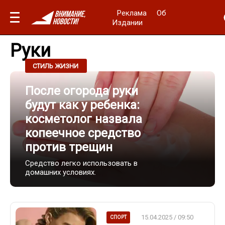
Реклама
Об
Издании
Руки
07.05.2025 / 21:40
СТИЛЬ ЖИЗНИ
После огорода руки
будут как у ребенка:
косметолог назвала
копеечное средство
против трещин
Средство легко использовать в
домашних условиях.
15.04.2025 / 09:50
СПОРТ