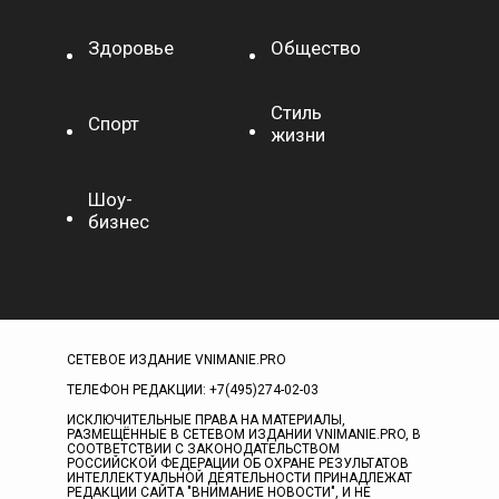
Здоровье
Общество
Стиль
Спорт
жизни
Шоу-
бизнес
СЕТЕВОЕ ИЗДАНИЕ VNIMANIE.PRO
ТЕЛЕФОН РЕДАКЦИИ: +7(495)274-02-03
ИСКЛЮЧИТЕЛЬНЫЕ ПРАВА НА МАТЕРИАЛЫ,
РАЗМЕЩЁННЫЕ В СЕТЕВОМ ИЗДАНИИ VNIMANIE.PRO, В
СООТВЕТСТВИИ С ЗАКОНОДАТЕЛЬСТВОМ
РОССИЙСКОЙ ФЕДЕРАЦИИ ОБ ОХРАНЕ РЕЗУЛЬТАТОВ
ИНТЕЛЛЕКТУАЛЬНОЙ ДЕЯТЕЛЬНОСТИ ПРИНАДЛЕЖАТ
РЕДАКЦИИ САЙТА "ВНИМАНИЕ НОВОСТИ", И НЕ