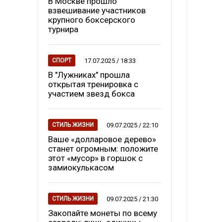
В Москве прошло
взвешивание участников
крупного боксерского
турнира
17.07.2025 / 18:33
СПОРТ
В "Лужниках" прошла
открытая тренировка с
участием звезд бокса
09.07.2025 / 22:10
СТИЛЬ ЖИЗНИ
Ваше «долларовое дерево»
станет огромным: положите
этот «мусор» в горшок с
замиокулькасом
09.07.2025 / 21:30
СТИЛЬ ЖИЗНИ
Закопайте монеты по всему