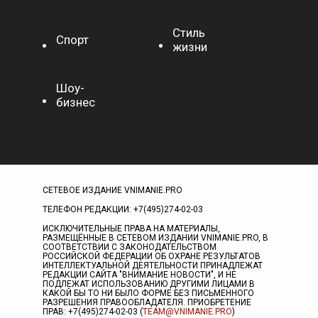
Стиль
Спорт
жизни
Шоу-
бизнес
СЕТЕВОЕ ИЗДАНИЕ VNIMANIE.PRO
ТЕЛЕФОН РЕДАКЦИИ: +7(495)274-02-03
ИСКЛЮЧИТЕЛЬНЫЕ ПРАВА НА МАТЕРИАЛЫ,
РАЗМЕЩЁННЫЕ В СЕТЕВОМ ИЗДАНИИ VNIMANIE.PRO, В
СООТВЕТСТВИИ С ЗАКОНОДАТЕЛЬСТВОМ
РОССИЙСКОЙ ФЕДЕРАЦИИ ОБ ОХРАНЕ РЕЗУЛЬТАТОВ
ИНТЕЛЛЕКТУАЛЬНОЙ ДЕЯТЕЛЬНОСТИ ПРИНАДЛЕЖАТ
РЕДАКЦИИ САЙТА "ВНИМАНИЕ НОВОСТИ", И НЕ
ПОДЛЕЖАТ ИСПОЛЬЗОВАНИЮ ДРУГИМИ ЛИЦАМИ В
КАКОЙ БЫ ТО НИ БЫЛО ФОРМЕ БЕЗ ПИСЬМЕННОГО
РАЗРЕШЕНИЯ ПРАВООБЛАДАТЕЛЯ. ПРИОБРЕТЕНИЕ
ПРАВ: +7(495)274-02-03 (
TEAM@VNIMANIE.PRO
)