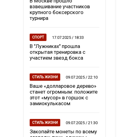
В Москве прошло
взвешивание участников
крупного боксерского
турнира
17.07.2025 / 18:33
СПОРТ
В "Лужниках" прошла
открытая тренировка с
участием звезд бокса
09.07.2025 / 22:10
СТИЛЬ ЖИЗНИ
Ваше «долларовое дерево»
станет огромным: положите
этот «мусор» в горшок с
замиокулькасом
09.07.2025 / 21:30
СТИЛЬ ЖИЗНИ
Закопайте монеты по всему