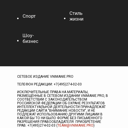
Стиль
Спорт
жизни
Шоу-
бизнес
СЕТЕВОЕ ИЗДАНИЕ VNIMANIE.PRO
ТЕЛЕФОН РЕДАКЦИИ: +7(495)274-02-03
ИСКЛЮЧИТЕЛЬНЫЕ ПРАВА НА МАТЕРИАЛЫ,
РАЗМЕЩЁННЫЕ В СЕТЕВОМ ИЗДАНИИ VNIMANIE.PRO, В
СООТВЕТСТВИИ С ЗАКОНОДАТЕЛЬСТВОМ
РОССИЙСКОЙ ФЕДЕРАЦИИ ОБ ОХРАНЕ РЕЗУЛЬТАТОВ
ИНТЕЛЛЕКТУАЛЬНОЙ ДЕЯТЕЛЬНОСТИ ПРИНАДЛЕЖАТ
РЕДАКЦИИ САЙТА "ВНИМАНИЕ НОВОСТИ", И НЕ
ПОДЛЕЖАТ ИСПОЛЬЗОВАНИЮ ДРУГИМИ ЛИЦАМИ В
КАКОЙ БЫ ТО НИ БЫЛО ФОРМЕ БЕЗ ПИСЬМЕННОГО
РАЗРЕШЕНИЯ ПРАВООБЛАДАТЕЛЯ. ПРИОБРЕТЕНИЕ
ПРАВ: +7(495)274-02-03 (
TEAM@VNIMANIE.PRO
)