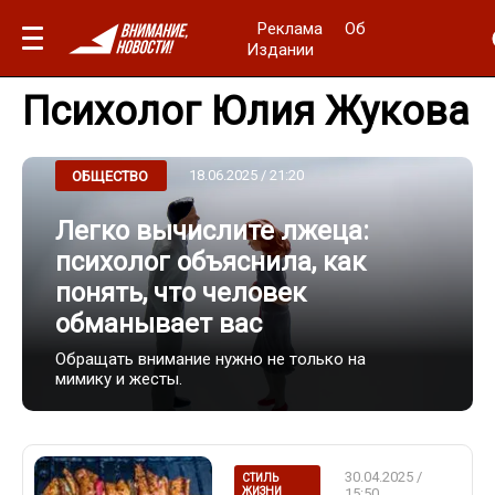
Реклама
Об
Издании
Психолог Юлия Жукова
18.06.2025 / 21:20
ОБЩЕСТВО
Легко вычислите лжеца:
психолог объяснила, как
понять, что человек
обманывает вас
Обращать внимание нужно не только на
мимику и жесты.
30.04.2025 /
СТИЛЬ
ЖИЗНИ
15:50