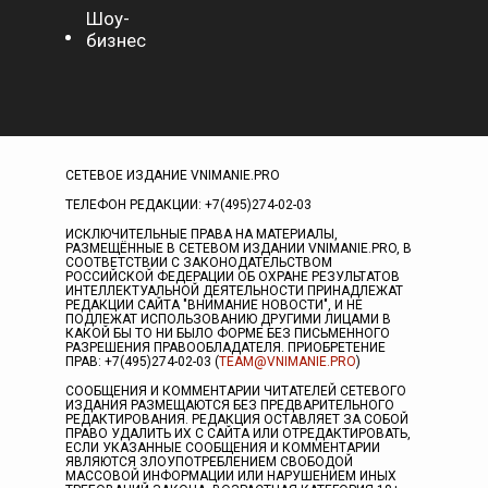
Шоу-
бизнес
СЕТЕВОЕ ИЗДАНИЕ VNIMANIE.PRO
ТЕЛЕФОН РЕДАКЦИИ: +7(495)274-02-03
ИСКЛЮЧИТЕЛЬНЫЕ ПРАВА НА МАТЕРИАЛЫ,
РАЗМЕЩЁННЫЕ В СЕТЕВОМ ИЗДАНИИ VNIMANIE.PRO, В
СООТВЕТСТВИИ С ЗАКОНОДАТЕЛЬСТВОМ
РОССИЙСКОЙ ФЕДЕРАЦИИ ОБ ОХРАНЕ РЕЗУЛЬТАТОВ
ИНТЕЛЛЕКТУАЛЬНОЙ ДЕЯТЕЛЬНОСТИ ПРИНАДЛЕЖАТ
РЕДАКЦИИ САЙТА "ВНИМАНИЕ НОВОСТИ", И НЕ
ПОДЛЕЖАТ ИСПОЛЬЗОВАНИЮ ДРУГИМИ ЛИЦАМИ В
КАКОЙ БЫ ТО НИ БЫЛО ФОРМЕ БЕЗ ПИСЬМЕННОГО
РАЗРЕШЕНИЯ ПРАВООБЛАДАТЕЛЯ. ПРИОБРЕТЕНИЕ
ПРАВ: +7(495)274-02-03 (
TEAM@VNIMANIE.PRO
)
СООБЩЕНИЯ И КОММЕНТАРИИ ЧИТАТЕЛЕЙ СЕТЕВОГО
ИЗДАНИЯ РАЗМЕЩАЮТСЯ БЕЗ ПРЕДВАРИТЕЛЬНОГО
РЕДАКТИРОВАНИЯ. РЕДАКЦИЯ ОСТАВЛЯЕТ ЗА СОБОЙ
ПРАВО УДАЛИТЬ ИХ С САЙТА ИЛИ ОТРЕДАКТИРОВАТЬ,
ЕСЛИ УКАЗАННЫЕ СООБЩЕНИЯ И КОММЕНТАРИИ
ЯВЛЯЮТСЯ ЗЛОУПОТРЕБЛЕНИЕМ СВОБОДОЙ
МАССОВОЙ ИНФОРМАЦИИ ИЛИ НАРУШЕНИЕМ ИНЫХ