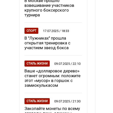
В Москве прошло
взвешивание участников
крупного боксерского
турнира
17.07.2025 / 18:33
СПОРТ
В "Лужниках" прошла
открытая тренировка с
участием звезд бокса
09.07.2025 / 22:10
СТИЛЬ ЖИЗНИ
Ваше «долларовое дерево»
станет огромным: положите
этот «мусор» в горшок с
замиокулькасом
09.07.2025 / 21:30
СТИЛЬ ЖИЗНИ
Закопайте монеты по всему