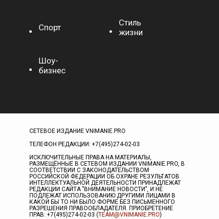
Стиль
Спорт
жизни
Шоу-
бизнес
СЕТЕВОЕ ИЗДАНИЕ VNIMANIE.PRO
ТЕЛЕФОН РЕДАКЦИИ: +7(495)274-02-03
ИСКЛЮЧИТЕЛЬНЫЕ ПРАВА НА МАТЕРИАЛЫ,
РАЗМЕЩЁННЫЕ В СЕТЕВОМ ИЗДАНИИ VNIMANIE.PRO, В
СООТВЕТСТВИИ С ЗАКОНОДАТЕЛЬСТВОМ
РОССИЙСКОЙ ФЕДЕРАЦИИ ОБ ОХРАНЕ РЕЗУЛЬТАТОВ
ИНТЕЛЛЕКТУАЛЬНОЙ ДЕЯТЕЛЬНОСТИ ПРИНАДЛЕЖАТ
РЕДАКЦИИ САЙТА "ВНИМАНИЕ НОВОСТИ", И НЕ
ПОДЛЕЖАТ ИСПОЛЬЗОВАНИЮ ДРУГИМИ ЛИЦАМИ В
КАКОЙ БЫ ТО НИ БЫЛО ФОРМЕ БЕЗ ПИСЬМЕННОГО
РАЗРЕШЕНИЯ ПРАВООБЛАДАТЕЛЯ. ПРИОБРЕТЕНИЕ
ПРАВ: +7(495)274-02-03 (
TEAM@VNIMANIE.PRO
)