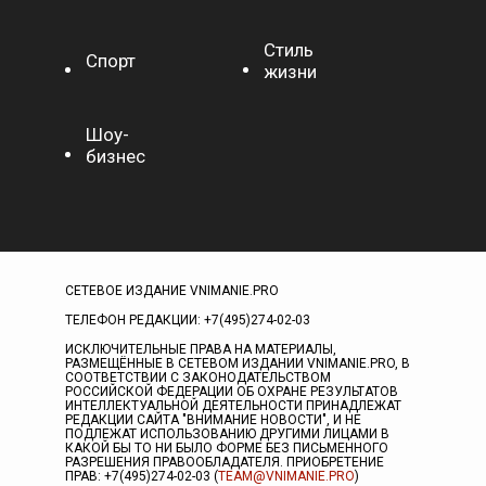
Стиль
Спорт
жизни
Шоу-
бизнес
СЕТЕВОЕ ИЗДАНИЕ VNIMANIE.PRO
ТЕЛЕФОН РЕДАКЦИИ: +7(495)274-02-03
ИСКЛЮЧИТЕЛЬНЫЕ ПРАВА НА МАТЕРИАЛЫ,
РАЗМЕЩЁННЫЕ В СЕТЕВОМ ИЗДАНИИ VNIMANIE.PRO, В
СООТВЕТСТВИИ С ЗАКОНОДАТЕЛЬСТВОМ
РОССИЙСКОЙ ФЕДЕРАЦИИ ОБ ОХРАНЕ РЕЗУЛЬТАТОВ
ИНТЕЛЛЕКТУАЛЬНОЙ ДЕЯТЕЛЬНОСТИ ПРИНАДЛЕЖАТ
РЕДАКЦИИ САЙТА "ВНИМАНИЕ НОВОСТИ", И НЕ
ПОДЛЕЖАТ ИСПОЛЬЗОВАНИЮ ДРУГИМИ ЛИЦАМИ В
КАКОЙ БЫ ТО НИ БЫЛО ФОРМЕ БЕЗ ПИСЬМЕННОГО
РАЗРЕШЕНИЯ ПРАВООБЛАДАТЕЛЯ. ПРИОБРЕТЕНИЕ
ПРАВ: +7(495)274-02-03 (
TEAM@VNIMANIE.PRO
)