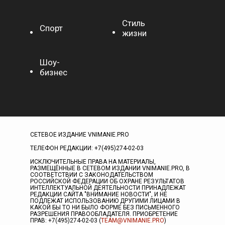
Стиль
Спорт
жизни
Шоу-
бизнес
СЕТЕВОЕ ИЗДАНИЕ VNIMANIE.PRO
ТЕЛЕФОН РЕДАКЦИИ: +7(495)274-02-03
ИСКЛЮЧИТЕЛЬНЫЕ ПРАВА НА МАТЕРИАЛЫ,
РАЗМЕЩЁННЫЕ В СЕТЕВОМ ИЗДАНИИ VNIMANIE.PRO, В
СООТВЕТСТВИИ С ЗАКОНОДАТЕЛЬСТВОМ
РОССИЙСКОЙ ФЕДЕРАЦИИ ОБ ОХРАНЕ РЕЗУЛЬТАТОВ
ИНТЕЛЛЕКТУАЛЬНОЙ ДЕЯТЕЛЬНОСТИ ПРИНАДЛЕЖАТ
РЕДАКЦИИ САЙТА "ВНИМАНИЕ НОВОСТИ", И НЕ
ПОДЛЕЖАТ ИСПОЛЬЗОВАНИЮ ДРУГИМИ ЛИЦАМИ В
КАКОЙ БЫ ТО НИ БЫЛО ФОРМЕ БЕЗ ПИСЬМЕННОГО
РАЗРЕШЕНИЯ ПРАВООБЛАДАТЕЛЯ. ПРИОБРЕТЕНИЕ
ПРАВ: +7(495)274-02-03 (
TEAM@VNIMANIE.PRO
)