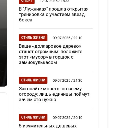
17.07.2025 / 18:33
СПОРТ
В "Лужниках" прошла открытая
тренировка с участием звезд
бокса
09.07.2025 / 22:10
СТИЛЬ ЖИЗНИ
Ваше «долларовое дерево»
станет огромным: положите
этот «мусор» в горшок с
замиокулькасом
09.07.2025 / 21:30
СТИЛЬ ЖИЗНИ
Закопайте монеты по всему
огороду: лишь единицы поймут,
зачем это нужно
09.07.2025 / 20:10
СТИЛЬ ЖИЗНИ
5 изумительных дешевых