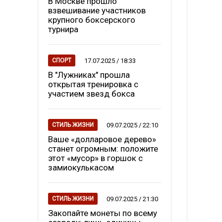
В Москве прошло
взвешивание участников
крупного боксерского
турнира
17.07.2025 / 18:33
СПОРТ
В "Лужниках" прошла
открытая тренировка с
участием звезд бокса
09.07.2025 / 22:10
СТИЛЬ ЖИЗНИ
Ваше «долларовое дерево»
станет огромным: положите
этот «мусор» в горшок с
замиокулькасом
09.07.2025 / 21:30
СТИЛЬ ЖИЗНИ
Закопайте монеты по всему