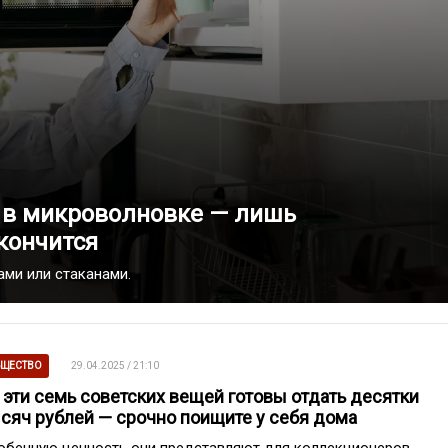
у в микроволновке — лишь
кончится
ми или стаканами.
ЩЕСТВО
29.04.2025 / 21:10
 эти семь советских вещей готовы отдать десятки
сяч рублей — срочно поищите у себя дома
обенную ценность они представляют для коллекционеров.