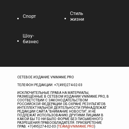
Стиль
Спорт
жизни
Шоу-
бизнес
СЕТЕВОЕ ИЗДАНИЕ VNIMANIE.PRO
ТЕЛЕФОН РЕДАКЦИИ: +7(495)274-02-03
ИСКЛЮЧИТЕЛЬНЫЕ ПРАВА НА МАТЕРИАЛЫ,
РАЗМЕЩЁННЫЕ В СЕТЕВОМ ИЗДАНИИ VNIMANIE.PRO, В
СООТВЕТСТВИИ С ЗАКОНОДАТЕЛЬСТВОМ
РОССИЙСКОЙ ФЕДЕРАЦИИ ОБ ОХРАНЕ РЕЗУЛЬТАТОВ
ИНТЕЛЛЕКТУАЛЬНОЙ ДЕЯТЕЛЬНОСТИ ПРИНАДЛЕЖАТ
РЕДАКЦИИ САЙТА "ВНИМАНИЕ НОВОСТИ", И НЕ
ПОДЛЕЖАТ ИСПОЛЬЗОВАНИЮ ДРУГИМИ ЛИЦАМИ В
КАКОЙ БЫ ТО НИ БЫЛО ФОРМЕ БЕЗ ПИСЬМЕННОГО
РАЗРЕШЕНИЯ ПРАВООБЛАДАТЕЛЯ. ПРИОБРЕТЕНИЕ
ПРАВ: +7(495)274-02-03 (
TEAM@VNIMANIE.PRO
)