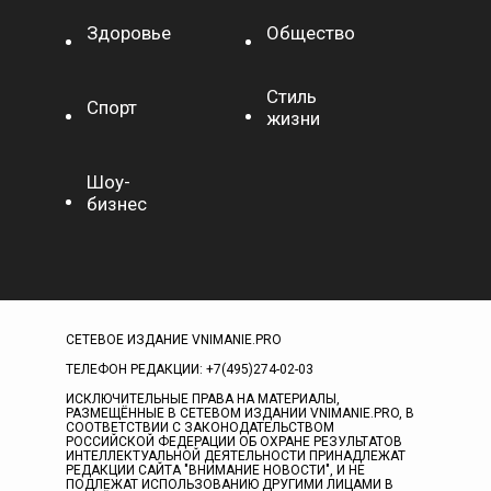
Здоровье
Общество
Стиль
Спорт
жизни
Шоу-
бизнес
СЕТЕВОЕ ИЗДАНИЕ VNIMANIE.PRO
ТЕЛЕФОН РЕДАКЦИИ: +7(495)274-02-03
ИСКЛЮЧИТЕЛЬНЫЕ ПРАВА НА МАТЕРИАЛЫ,
РАЗМЕЩЁННЫЕ В СЕТЕВОМ ИЗДАНИИ VNIMANIE.PRO, В
СООТВЕТСТВИИ С ЗАКОНОДАТЕЛЬСТВОМ
РОССИЙСКОЙ ФЕДЕРАЦИИ ОБ ОХРАНЕ РЕЗУЛЬТАТОВ
ИНТЕЛЛЕКТУАЛЬНОЙ ДЕЯТЕЛЬНОСТИ ПРИНАДЛЕЖАТ
РЕДАКЦИИ САЙТА "ВНИМАНИЕ НОВОСТИ", И НЕ
ПОДЛЕЖАТ ИСПОЛЬЗОВАНИЮ ДРУГИМИ ЛИЦАМИ В