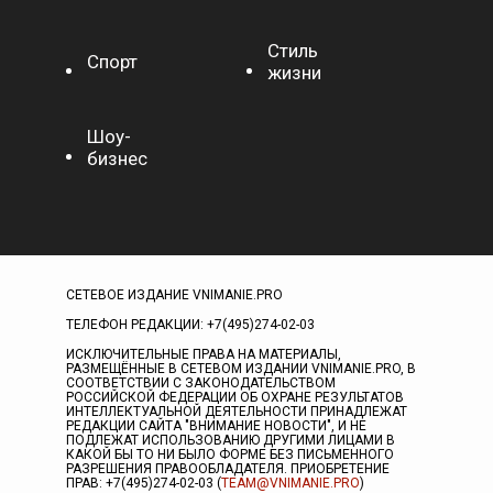
Стиль
Спорт
жизни
Шоу-
бизнес
СЕТЕВОЕ ИЗДАНИЕ VNIMANIE.PRO
ТЕЛЕФОН РЕДАКЦИИ: +7(495)274-02-03
ИСКЛЮЧИТЕЛЬНЫЕ ПРАВА НА МАТЕРИАЛЫ,
РАЗМЕЩЁННЫЕ В СЕТЕВОМ ИЗДАНИИ VNIMANIE.PRO, В
СООТВЕТСТВИИ С ЗАКОНОДАТЕЛЬСТВОМ
РОССИЙСКОЙ ФЕДЕРАЦИИ ОБ ОХРАНЕ РЕЗУЛЬТАТОВ
ИНТЕЛЛЕКТУАЛЬНОЙ ДЕЯТЕЛЬНОСТИ ПРИНАДЛЕЖАТ
РЕДАКЦИИ САЙТА "ВНИМАНИЕ НОВОСТИ", И НЕ
ПОДЛЕЖАТ ИСПОЛЬЗОВАНИЮ ДРУГИМИ ЛИЦАМИ В
КАКОЙ БЫ ТО НИ БЫЛО ФОРМЕ БЕЗ ПИСЬМЕННОГО
РАЗРЕШЕНИЯ ПРАВООБЛАДАТЕЛЯ. ПРИОБРЕТЕНИЕ
ПРАВ: +7(495)274-02-03 (
TEAM@VNIMANIE.PRO
)