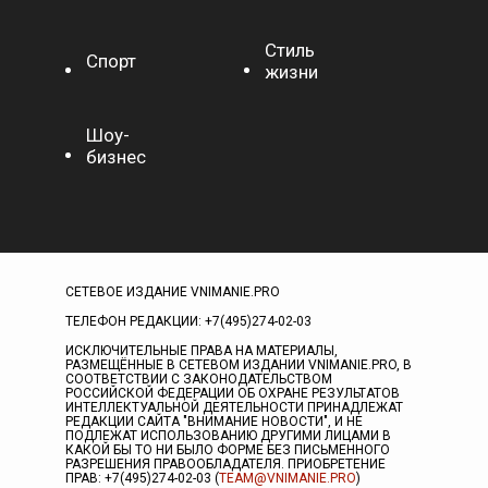
Стиль
Спорт
жизни
Шоу-
бизнес
СЕТЕВОЕ ИЗДАНИЕ VNIMANIE.PRO
ТЕЛЕФОН РЕДАКЦИИ: +7(495)274-02-03
ИСКЛЮЧИТЕЛЬНЫЕ ПРАВА НА МАТЕРИАЛЫ,
РАЗМЕЩЁННЫЕ В СЕТЕВОМ ИЗДАНИИ VNIMANIE.PRO, В
СООТВЕТСТВИИ С ЗАКОНОДАТЕЛЬСТВОМ
РОССИЙСКОЙ ФЕДЕРАЦИИ ОБ ОХРАНЕ РЕЗУЛЬТАТОВ
ИНТЕЛЛЕКТУАЛЬНОЙ ДЕЯТЕЛЬНОСТИ ПРИНАДЛЕЖАТ
РЕДАКЦИИ САЙТА "ВНИМАНИЕ НОВОСТИ", И НЕ
ПОДЛЕЖАТ ИСПОЛЬЗОВАНИЮ ДРУГИМИ ЛИЦАМИ В
КАКОЙ БЫ ТО НИ БЫЛО ФОРМЕ БЕЗ ПИСЬМЕННОГО
РАЗРЕШЕНИЯ ПРАВООБЛАДАТЕЛЯ. ПРИОБРЕТЕНИЕ
ПРАВ: +7(495)274-02-03 (
TEAM@VNIMANIE.PRO
)