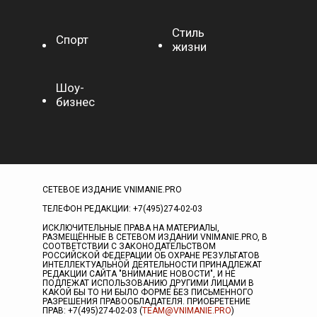
Стиль
Спорт
жизни
Шоу-
бизнес
СЕТЕВОЕ ИЗДАНИЕ VNIMANIE.PRO
ТЕЛЕФОН РЕДАКЦИИ: +7(495)274-02-03
ИСКЛЮЧИТЕЛЬНЫЕ ПРАВА НА МАТЕРИАЛЫ,
РАЗМЕЩЁННЫЕ В СЕТЕВОМ ИЗДАНИИ VNIMANIE.PRO, В
СООТВЕТСТВИИ С ЗАКОНОДАТЕЛЬСТВОМ
РОССИЙСКОЙ ФЕДЕРАЦИИ ОБ ОХРАНЕ РЕЗУЛЬТАТОВ
ИНТЕЛЛЕКТУАЛЬНОЙ ДЕЯТЕЛЬНОСТИ ПРИНАДЛЕЖАТ
РЕДАКЦИИ САЙТА "ВНИМАНИЕ НОВОСТИ", И НЕ
ПОДЛЕЖАТ ИСПОЛЬЗОВАНИЮ ДРУГИМИ ЛИЦАМИ В
КАКОЙ БЫ ТО НИ БЫЛО ФОРМЕ БЕЗ ПИСЬМЕННОГО
РАЗРЕШЕНИЯ ПРАВООБЛАДАТЕЛЯ. ПРИОБРЕТЕНИЕ
ПРАВ: +7(495)274-02-03 (
TEAM@VNIMANIE.PRO
)