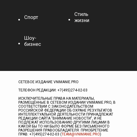
Стиль
Спорт
жизни
Шоу-
бизнес
СЕТЕВОЕ ИЗДАНИЕ VNIMANIE.PRO
ТЕЛЕФОН РЕДАКЦИИ: +7(495)274-02-03
ИСКЛЮЧИТЕЛЬНЫЕ ПРАВА НА МАТЕРИАЛЫ,
РАЗМЕЩЁННЫЕ В СЕТЕВОМ ИЗДАНИИ VNIMANIE.PRO, В
СООТВЕТСТВИИ С ЗАКОНОДАТЕЛЬСТВОМ
РОССИЙСКОЙ ФЕДЕРАЦИИ ОБ ОХРАНЕ РЕЗУЛЬТАТОВ
ИНТЕЛЛЕКТУАЛЬНОЙ ДЕЯТЕЛЬНОСТИ ПРИНАДЛЕЖАТ
РЕДАКЦИИ САЙТА "ВНИМАНИЕ НОВОСТИ", И НЕ
ПОДЛЕЖАТ ИСПОЛЬЗОВАНИЮ ДРУГИМИ ЛИЦАМИ В
КАКОЙ БЫ ТО НИ БЫЛО ФОРМЕ БЕЗ ПИСЬМЕННОГО
РАЗРЕШЕНИЯ ПРАВООБЛАДАТЕЛЯ. ПРИОБРЕТЕНИЕ
ПРАВ: +7(495)274-02-03 (
TEAM@VNIMANIE.PRO
)