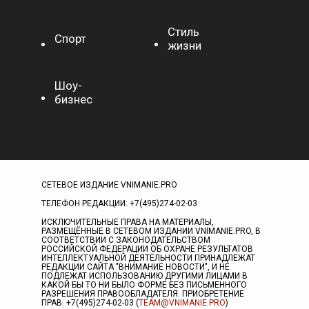
Стиль
Спорт
жизни
Шоу-
бизнес
СЕТЕВОЕ ИЗДАНИЕ VNIMANIE.PRO
ТЕЛЕФОН РЕДАКЦИИ: +7(495)274-02-03
ИСКЛЮЧИТЕЛЬНЫЕ ПРАВА НА МАТЕРИАЛЫ,
РАЗМЕЩЁННЫЕ В СЕТЕВОМ ИЗДАНИИ VNIMANIE.PRO, В
СООТВЕТСТВИИ С ЗАКОНОДАТЕЛЬСТВОМ
РОССИЙСКОЙ ФЕДЕРАЦИИ ОБ ОХРАНЕ РЕЗУЛЬТАТОВ
ИНТЕЛЛЕКТУАЛЬНОЙ ДЕЯТЕЛЬНОСТИ ПРИНАДЛЕЖАТ
РЕДАКЦИИ САЙТА "ВНИМАНИЕ НОВОСТИ", И НЕ
ПОДЛЕЖАТ ИСПОЛЬЗОВАНИЮ ДРУГИМИ ЛИЦАМИ В
КАКОЙ БЫ ТО НИ БЫЛО ФОРМЕ БЕЗ ПИСЬМЕННОГО
РАЗРЕШЕНИЯ ПРАВООБЛАДАТЕЛЯ. ПРИОБРЕТЕНИЕ
ПРАВ: +7(495)274-02-03 (
TEAM@VNIMANIE.PRO
)