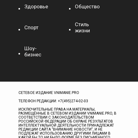
Здоровье
Общество
Стиль
Спорт
жизни
Шоу-
бизнес
СЕТЕВОЕ ИЗДАНИЕ VNIMANIE.PRO
ТЕЛЕФОН РЕДАКЦИИ: +7(495)274-02-03
ИСКЛЮЧИТЕЛЬНЫЕ ПРАВА НА МАТЕРИАЛЫ,
РАЗМЕЩЁННЫЕ В СЕТЕВОМ ИЗДАНИИ VNIMANIE.PRO, В
СООТВЕТСТВИИ С ЗАКОНОДАТЕЛЬСТВОМ
РОССИЙСКОЙ ФЕДЕРАЦИИ ОБ ОХРАНЕ РЕЗУЛЬТАТОВ
ИНТЕЛЛЕКТУАЛЬНОЙ ДЕЯТЕЛЬНОСТИ ПРИНАДЛЕЖАТ
РЕДАКЦИИ САЙТА "ВНИМАНИЕ НОВОСТИ", И НЕ
ПОДЛЕЖАТ ИСПОЛЬЗОВАНИЮ ДРУГИМИ ЛИЦАМИ В
КАКОЙ БЫ ТО НИ БЫЛО ФОРМЕ БЕЗ ПИСЬМЕННОГО