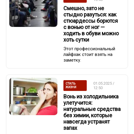
Смешно, зато не
стыдно разуться: как
стюардессы борются
с вонью от ног —
ходить в обуви можно
хоть сутки
Этот профессиональный
лайфхак стоит взять на
заметку.
01.05.2025 /
СТИЛЬ
ЖИЗНИ
12:50
Вонь из холодильника
улетучится:
натуральные средства
без химии, которые
навсегда устранят
запах