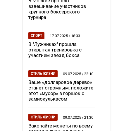
В Москве прошло
взвешивание участников
крупного боксерского
турнира
17.07.2025 / 18:33
СПОРТ
В "Лужниках" прошла
открытая тренировка с
участием звезд бокса
09.07.2025 / 22:10
СТИЛЬ ЖИЗНИ
Ваше «долларовое дерево»
станет огромным: положите
этот «мусор» в горшок с
замиокулькасом
09.07.2025 / 21:30
СТИЛЬ ЖИЗНИ
Закопайте монеты по всему