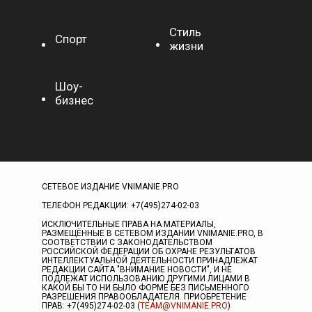
Стиль
Спорт
жизни
Шоу-
бизнес
СЕТЕВОЕ ИЗДАНИЕ VNIMANIE.PRO
ТЕЛЕФОН РЕДАКЦИИ: +7(495)274-02-03
ИСКЛЮЧИТЕЛЬНЫЕ ПРАВА НА МАТЕРИАЛЫ,
РАЗМЕЩЁННЫЕ В СЕТЕВОМ ИЗДАНИИ VNIMANIE.PRO, В
СООТВЕТСТВИИ С ЗАКОНОДАТЕЛЬСТВОМ
РОССИЙСКОЙ ФЕДЕРАЦИИ ОБ ОХРАНЕ РЕЗУЛЬТАТОВ
ИНТЕЛЛЕКТУАЛЬНОЙ ДЕЯТЕЛЬНОСТИ ПРИНАДЛЕЖАТ
РЕДАКЦИИ САЙТА "ВНИМАНИЕ НОВОСТИ", И НЕ
ПОДЛЕЖАТ ИСПОЛЬЗОВАНИЮ ДРУГИМИ ЛИЦАМИ В
КАКОЙ БЫ ТО НИ БЫЛО ФОРМЕ БЕЗ ПИСЬМЕННОГО
РАЗРЕШЕНИЯ ПРАВООБЛАДАТЕЛЯ. ПРИОБРЕТЕНИЕ
ПРАВ: +7(495)274-02-03 (
TEAM@VNIMANIE.PRO
)