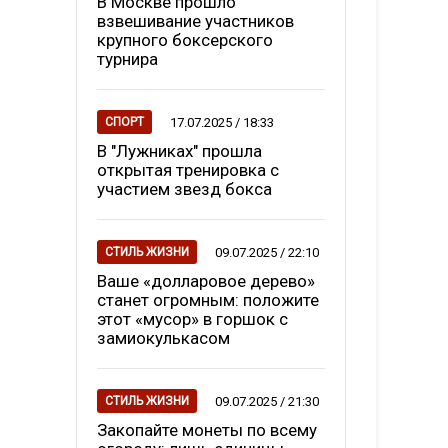
В Москве прошло
взвешивание участников
крупного боксерского
турнира
17.07.2025 / 18:33
СПОРТ
В "Лужниках" прошла
открытая тренировка с
участием звезд бокса
09.07.2025 / 22:10
СТИЛЬ ЖИЗНИ
Ваше «долларовое дерево»
станет огромным: положите
этот «мусор» в горшок с
замиокулькасом
09.07.2025 / 21:30
СТИЛЬ ЖИЗНИ
Закопайте монеты по всему