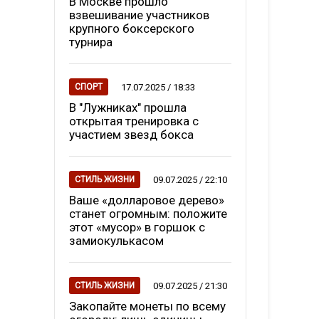
В Москве прошло
взвешивание участников
крупного боксерского
турнира
17.07.2025 / 18:33
СПОРТ
В "Лужниках" прошла
открытая тренировка с
участием звезд бокса
09.07.2025 / 22:10
СТИЛЬ ЖИЗНИ
Ваше «долларовое дерево»
станет огромным: положите
этот «мусор» в горшок с
замиокулькасом
09.07.2025 / 21:30
СТИЛЬ ЖИЗНИ
Закопайте монеты по всему