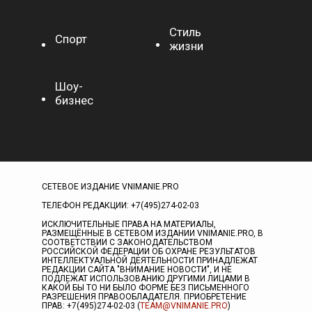
Стиль
Спорт
жизни
Шоу-
бизнес
СЕТЕВОЕ ИЗДАНИЕ VNIMANIE.PRO
ТЕЛЕФОН РЕДАКЦИИ: +7(495)274-02-03
ИСКЛЮЧИТЕЛЬНЫЕ ПРАВА НА МАТЕРИАЛЫ,
РАЗМЕЩЁННЫЕ В СЕТЕВОМ ИЗДАНИИ VNIMANIE.PRO, В
СООТВЕТСТВИИ С ЗАКОНОДАТЕЛЬСТВОМ
РОССИЙСКОЙ ФЕДЕРАЦИИ ОБ ОХРАНЕ РЕЗУЛЬТАТОВ
ИНТЕЛЛЕКТУАЛЬНОЙ ДЕЯТЕЛЬНОСТИ ПРИНАДЛЕЖАТ
РЕДАКЦИИ САЙТА "ВНИМАНИЕ НОВОСТИ", И НЕ
ПОДЛЕЖАТ ИСПОЛЬЗОВАНИЮ ДРУГИМИ ЛИЦАМИ В
КАКОЙ БЫ ТО НИ БЫЛО ФОРМЕ БЕЗ ПИСЬМЕННОГО
РАЗРЕШЕНИЯ ПРАВООБЛАДАТЕЛЯ. ПРИОБРЕТЕНИЕ
ПРАВ: +7(495)274-02-03 (
TEAM@VNIMANIE.PRO
)