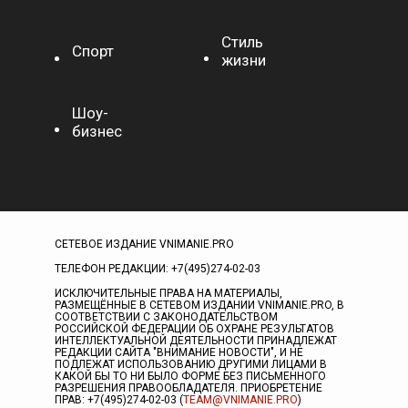
Стиль
Спорт
жизни
Шоу-
бизнес
СЕТЕВОЕ ИЗДАНИЕ VNIMANIE.PRO
ТЕЛЕФОН РЕДАКЦИИ: +7(495)274-02-03
ИСКЛЮЧИТЕЛЬНЫЕ ПРАВА НА МАТЕРИАЛЫ,
РАЗМЕЩЁННЫЕ В СЕТЕВОМ ИЗДАНИИ VNIMANIE.PRO, В
СООТВЕТСТВИИ С ЗАКОНОДАТЕЛЬСТВОМ
РОССИЙСКОЙ ФЕДЕРАЦИИ ОБ ОХРАНЕ РЕЗУЛЬТАТОВ
ИНТЕЛЛЕКТУАЛЬНОЙ ДЕЯТЕЛЬНОСТИ ПРИНАДЛЕЖАТ
РЕДАКЦИИ САЙТА "ВНИМАНИЕ НОВОСТИ", И НЕ
ПОДЛЕЖАТ ИСПОЛЬЗОВАНИЮ ДРУГИМИ ЛИЦАМИ В
КАКОЙ БЫ ТО НИ БЫЛО ФОРМЕ БЕЗ ПИСЬМЕННОГО
РАЗРЕШЕНИЯ ПРАВООБЛАДАТЕЛЯ. ПРИОБРЕТЕНИЕ
ПРАВ: +7(495)274-02-03 (
TEAM@VNIMANIE.PRO
)